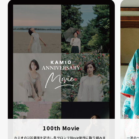
100th Movie
カミオの100周年を記念し各サロンでMovie制作に取り組みま
一流の